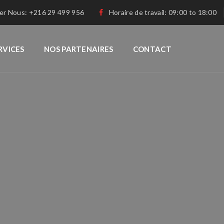
er Nous: +216 29 499 956
Horaire de travail: 09:00 to 18:00
RVICES
NOS PARTENAIRES
CONTACT